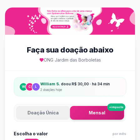
Faça sua doação abaixo
ONG Jardim das Borboletas
William S.
doou
R$ 30,00
·
há 34 min
W
C
L
2 doações hoje
+impacto
Doação Única
Mensal
Escolha o valor
por mês